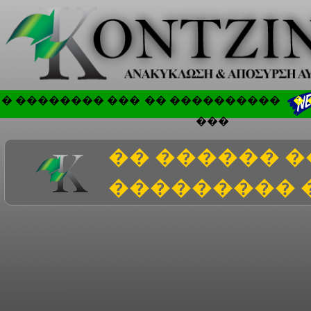
� �������� ���
�� ����������
�
���
�� ������ �
��������� 