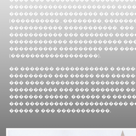
���� ��� ��������� ����������
���������������������� ������
������ ������������ �� �����
(���������� , ��������, ������
����������� �����������. ��� �
����������� ��� ������� ����
������������ ����������� ���
���������� ��������� ��� ��
(������������������).
�� ������� ����������� � ���
��������� ��� ����� ��� �����
��� ���� ��������� �������� �
���������� ��� ��� ������� ��
������� �����. ������ �� ����
��� ���������� ����������� �
����� � ��� �����������.