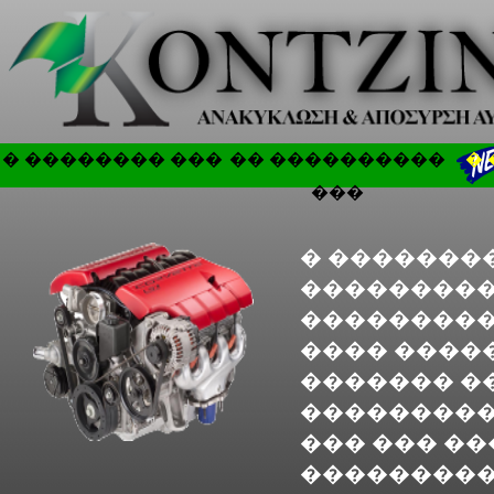
� �������� ���
�� ����������
�
���
� ��������
���������
����������
���� ����
������� �
���������
��� ��� �
���������