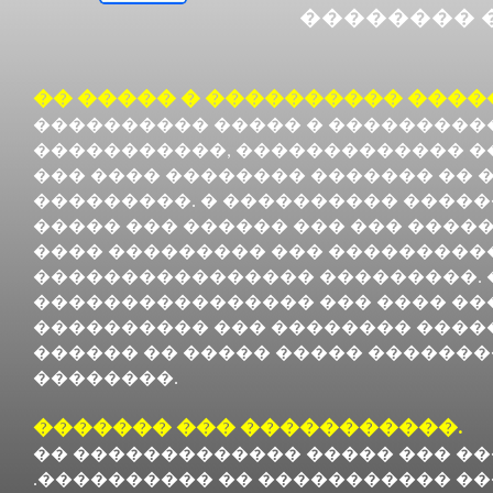
�������� ��
�� ����� � ���������� ����
���������� ����� � ���������
�����������, ������������� ��
��� ���� �������� ������� �� 
���������. � ���������� �����
����� ��� ������ ��� ��� ����
���� ��������� ��� ���������
���������������� ���������. 
���������������� ��� ���� ��� 
���������� ��� �������� �����
������ �� ����� ����� �������
��������.
������� ��� �����������.
�� ������������� ����� ��� ��
.���������� �� ����������� ��