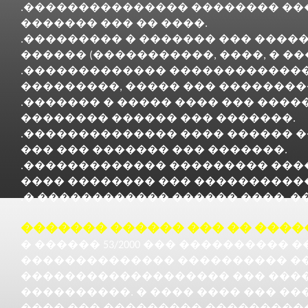
.��������������� �������� ���
������� ��� �� ����.
.��������� � ������� ��� ����
������ (�����������, ����, � �
.������������� ������������� �
���������, ����� ��� ��������
.������� � ����� ���� ��� ���
�������� ������ ��� �������.
.�������������� ���� ������ 
��� ��� ������� ��� �������.
.������������� ��������� ���
���� �������� ��� �����������
.� ������������ ������ ����, �
������� ������ ��� �� ���
� ������ 53/2000 ��� ���������� �
�������������� ���������� �
������������������� ��� ����
����������. � ���� ���� ��� �