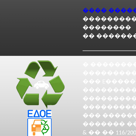
���� ����
���������
��������
�� ������
� ��������
���������
��� E����
���������
���������
���������
��� �������
������� ��
& �� �� 116