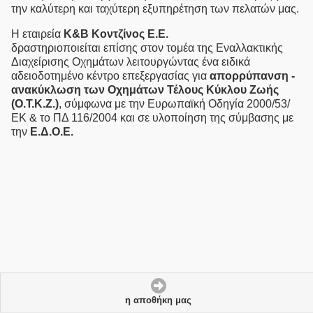
την καλύτερη και ταχύτερη εξυπηρέτηση των πελατών μας.
Η εταιρεία
Κ&Β Κοντζίνος E.Ε.
δραστηριοποιείται επίσης στον τομέα της Eναλλακτικής
Διαχείρισης Οχημάτων λειτουργώντας ένα ειδικά
αδειοδοτημένο κέντρο επεξεργασίας για
απορρύπανση -
ανακύκλωση των Οχημάτων Τέλους Κύκλου Ζωής
(Ο.Τ.Κ.Ζ.)
, σύμφωνα με την Ευρωπαϊκή Οδηγία 2000/53/
ΕΚ & το ΠΔ 116/2004 και σε υλοποίηση της σύμβασης με
την
Ε.Δ.Ο.Ε.
η αποθήκη μας