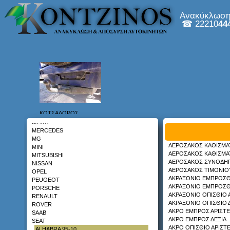
GMC
Ανακύκλωση 
HONDA
☎ 22210
44
HYUNDAI
INFINITY
ISUZU
IVECO
JAGUAR
JEEP
KIA
LADA
LANCIA
LAND ROVER
LEXUS
ΚΟΤΣΑΔΟΡΟΣ
MAZDA
DAIHATSU TERIOS 97-06
MEGA
MERCEDES
MG
ΑΕΡΟΣΑΚΟΣ ΚΑΘΙΣΜΑ
MINI
ΑΕΡΟΣΑΚΟΣ ΚΑΘΙΣΜΑ
MITSUBISHI
ΑΕΡΟΣΑΚΟΣ ΣΥΝΟΔΗ
NISSAN
ΑΕΡΟΣΑΚΟΣ ΤΙΜΟΝΙΟ
OPEL
ΑΚΡΑΞΟΝΙΟ ΕΜΠΡΟΣΘ
PEUGEOT
ΤΕΜΠΕΛΗΣ
ΑΚΡΑΞΟΝΙΟ ΕΜΠΡΟΣΘ
PORSCHE
FORD MONDEO 00-07
ΑΚΡΑΞΟΝΙΟ ΟΠΙΣΘΙΟ 
RENAULT
ΑΚΡΑΞΟΝΙΟ ΟΠΙΣΘΙΟ 
ROVER
ΑΚΡΟ ΕΜΠΡΟΣ ΑΡΙΣΤΕ
SAAB
ΑΚΡΟ ΕΜΠΡΟΣ ΔΕΞΙΑ
SEAT
ΑΚΡΟ ΟΠΙΣΘΙΟ ΑΡΙΣΤ
ALHABRA 95-10