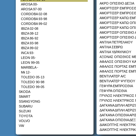
ΑΚΡΟ ΟΠΙΣΘΙΟ ΔΕΞΙΑ
AROSA 00-
ΑΜΟΡΤΙΣΕΡ ΕΜΠΡΟΣΘ
AROSA 97-00
ΚΟΤΣΑΔΟΡΟΣ
ΑΜΟΡΤΙΣΕΡ ΕΜΠΡΟΣΘ
CORDOBA 02-08
HONDA ACCORD 92-95
ΑΜΟΡΤΙΣΕΡ ΚΑΠΩ ΕΜ
CORDOBA 93-98
ΑΜΟΡΤΙΣΕΡ ΚΑΠΩ ΟΠΙ
CORDOBA 99-02
ΑΜΟΡΤΙΣΕΡ ΚΑΠΩ ΟΠΙ
IBIZA 02-08
ΑΜΟΡΤΙΣΕΡ ΟΠΙΣΘΙΟ 
IBIZA 08-12
ΑΜΟΡΤΙΣΕΡ ΟΠΙΣΘΙΟ 
IBIZA 86-92
ΑΝΤΛΙΑ ΠΕΤΡΕΛΑΙΟΥ
IBIZA 93-98
ΑΝΤΛΙΑ ΣΕΒΡΩ
IBIZA 99-02
ΑΝΤΛΙΑ ΥΔΡΑΥΛΙΚΟΥ
INCA 93-
ΚΟΤΣΑΔΟΡΟΣ
ΑΞΟΝΑΣ ΟΠΙΣΘΙΟΣ Μ
LEON 05-
KIA SPORTAGE 95-04
ΑΦΑΛΟΣ ΟΠΙΣΘΙΟΥ Κ
LEON 99-05
ΑΦΑΛΟΣ ΠΟΡΤΑΣ ΕΜΠ
MARBELA -
ΑΦΑΛΟΣ ΠΟΡΤΑΣ ΕΜΠ
Mii 12-
ΒΕΝΤΙΛΑΤΕΡ A/C
TOLEDO 05-13
ΒΕΝΤΙΛΑΤΕΡ ΨΥΓΕΙΟΥ
TOLEDO 90-98
ΓΕΦΥΡΑ ΕΜΠΡΟΣΘΙΑ
TOLEDO 99-05
ΓΕΦΥΡΑ ΟΠΙΣΘΙΑ
SKODA
ΚΟΤΣΑΔΟΡΟΣ
ΓΡΥΛΟΣ ΗΛΕΚΤΡΙΚΟΣ 
SMART
MAZDA TRIBUTE 02-
ΓΡΥΛΟΣ ΗΛΕΚΤΡΙΚΟΣ 
SSANGYONG
ΔΑΓΚΑΝΑ ΔΙΠΛΗ ΑΕΡΙ
SUBARU
ΔΑΓΚΑΝΑ ΔΙΠΛΗ ΑΕΡΙ
SUZUKI
ΔΑΓΚΑΝΑ ΟΠΙΣΘΙΑ ΑΡΙ
TOYOTA
ΔΑΓΚΑΝΑ ΟΠΙΣΘΙΑ ΔΕΞ
VOLVO
ΔΙΑΚΟΠΤΗΣ ΗΛΕΚΤΡΙ
VW
ΔΙΑΚΟΠΤΗΣ ΗΛΕΚΤΡΙ
ΔΙΑΚΟΠΤΗΣ ΗΛΕΚΤΡΙΚ