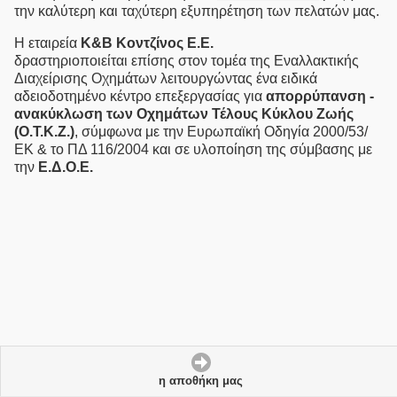
την καλύτερη και ταχύτερη εξυπηρέτηση των πελατών μας.
Η εταιρεία
Κ&Β Κοντζίνος E.Ε.
δραστηριοποιείται επίσης στον τομέα της Eναλλακτικής
Διαχείρισης Οχημάτων λειτουργώντας ένα ειδικά
αδειοδοτημένο κέντρο επεξεργασίας για
απορρύπανση -
ανακύκλωση των Οχημάτων Τέλους Κύκλου Ζωής
(Ο.Τ.Κ.Ζ.)
, σύμφωνα με την Ευρωπαϊκή Οδηγία 2000/53/
ΕΚ & το ΠΔ 116/2004 και σε υλοποίηση της σύμβασης με
την
Ε.Δ.Ο.Ε.
η αποθήκη μας