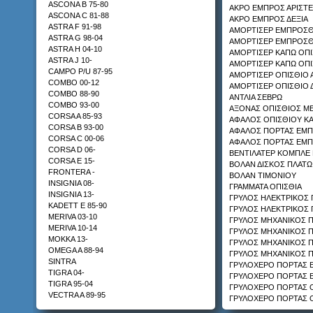
ASCONA B 75-80
ΑΚΡΟ ΕΜΠΡΟΣ ΑΡΙΣΤΕ
ASCONA C 81-88
ΑΚΡΟ ΕΜΠΡΟΣ ΔΕΞΙΑ
ASTRA F 91-98
ΚΟΤΣΑΔΟΡΟΣ
ΑΜΟΡΤΙΣΕΡ ΕΜΠΡΟΣΘ
ASTRA G 98-04
HONDA ACCORD 92-95
ΑΜΟΡΤΙΣΕΡ ΕΜΠΡΟΣΘ
ASTRA H 04-10
ΑΜΟΡΤΙΣΕΡ ΚΑΠΩ ΟΠΙ
ASTRA J 10-
ΑΜΟΡΤΙΣΕΡ ΚΑΠΩ ΟΠΙ
CAMPO P/U 87-95
ΑΜΟΡΤΙΣΕΡ ΟΠΙΣΘΙΟ 
COMBO 00-12
ΑΜΟΡΤΙΣΕΡ ΟΠΙΣΘΙΟ 
COMBO 88-90
ΑΝΤΛΙΑ ΣΕΒΡΩ
COMBO 93-00
ΑΞΟΝΑΣ ΟΠΙΣΘΙΟΣ Μ
CORSA A 85-93
ΑΦΑΛΟΣ ΟΠΙΣΘΙΟΥ Κ
ΚΟΤΣΑΔΟΡΟΣ
CORSA B 93-00
ΑΦΑΛΟΣ ΠΟΡΤΑΣ ΕΜΠ
KIA SPORTAGE 95-04
CORSA C 00-06
ΑΦΑΛΟΣ ΠΟΡΤΑΣ ΕΜΠ
CORSA D 06-
ΒΕΝΤΙΛΑΤΕΡ ΚΟΜΠΛΕ 
CORSA E 15-
ΒΟΛΑΝ ΔΙΣΚΟΣ ΠΛΑΤ
FRONTERA -
ΒΟΛΑΝ ΤΙΜΟΝΙΟΥ
INSIGNIA 08-
ΓΡΑΜΜΑΤΑ ΟΠΙΣΘΙΑ
INSIGNIA 13-
ΓΡΥΛΟΣ ΗΛΕΚΤΡΙΚΟΣ 
KADETT E 85-90
ΓΡΥΛΟΣ ΗΛΕΚΤΡΙΚΟΣ 
ΚΟΤΣΑΔΟΡΟΣ
MERIVA 03-10
ΓΡΥΛΟΣ ΜΗΧΑΝΙΚΟΣ 
MAZDA TRIBUTE 02-
MERIVA 10-14
ΓΡΥΛΟΣ ΜΗΧΑΝΙΚΟΣ 
MOKKA 13-
ΓΡΥΛΟΣ ΜΗΧΑΝΙΚΟΣ Π
OMEGA A 88-94
ΓΡΥΛΟΣ ΜΗΧΑΝΙΚΟΣ Π
SINTRA
ΓΡΥΛΟΧΕΡΟ ΠΟΡΤΑΣ 
TIGRA 04-
ΓΡΥΛΟΧΕΡΟ ΠΟΡΤΑΣ 
TIGRA 95-04
ΓΡΥΛΟΧΕΡΟ ΠΟΡΤΑΣ Ο
VECTRA A 89-95
ΓΡΥΛΟΧΕΡΟ ΠΟΡΤΑΣ Ο
VECTRA B 96-02
ΔΑΓΚΑΝΑ ΔΙΠΛΗ ΑΕΡΙ