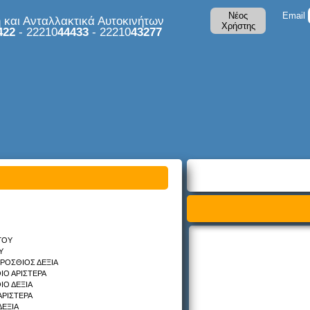
Νέος
Email
και Ανταλλακτικά Αυτοκινήτων
Χρήστης
422
- 22210
44433
- 22210
43277
ΓΟΥ
Υ
ΡΟΣΘΙΟΣ ΔΕΞΙΑ
ΙΟ ΑΡΙΣΤΕΡΑ
ΙΟ ΔΕΞΙΑ
ΑΡΙΣΤΕΡΑ
ΔΕΞΙΑ