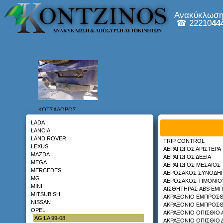
DACIA
DAEWOO - CHEVROLET
Ανακύκλωση 
DAIHATSU
☎ 22210
44
DODGE
FIAT
FORD
GMC
HONDA
HYUNDAI
INFINITY
ISUZU
IVECO
JAGUAR
JEEP
ΚΟΤΣΑΔΟΡΟΣ
KIA
DAIHATSU TERIOS 97-06
LADA
LANCIA
LAND ROVER
TRIP CONTROL
LEXUS
ΑΕΡΑΓΩΓΟΣ ΑΡΙΣΤΕΡΑ
MAZDA
ΑΕΡΑΓΩΓΟΣ ΔΕΞΙΑ
MEGA
ΑΕΡΑΓΩΓΟΣ ΜΕΣΑΙΟΣ
MERCEDES
ΑΕΡΟΣΑΚΟΣ ΣΥΝΟΔΗ
ΤΕΜΠΕΛΗΣ
MG
ΑΕΡΟΣΑΚΟΣ ΤΙΜΟΝΙΟ
FORD MONDEO 00-07
MINI
ΑΙΣΘΗΤΗΡΑΣ ABS ΕΜΠ
MITSUBISHI
ΑΚΡΑΞΟΝΙΟ ΕΜΠΡΟΣΘ
NISSAN
ΑΚΡΑΞΟΝΙΟ ΕΜΠΡΟΣΘ
OPEL
ΑΚΡΑΞΟΝΙΟ ΟΠΙΣΘΙΟ 
AGILA 99-08
ΑΚΡΑΞΟΝΙΟ ΟΠΙΣΘΙΟ 