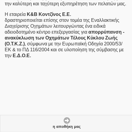
την καλύτερη και ταχύτερη εξυπηρέτηση των πελατών μας.
Η εταιρεία
Κ&Β Κοντζίνος E.Ε.
δραστηριοποιείται επίσης στον τομέα της Eναλλακτικής
Διαχείρισης Οχημάτων λειτουργώντας ένα ειδικά
αδειοδοτημένο κέντρο επεξεργασίας για
απορρύπανση -
ανακύκλωση των Οχημάτων Τέλους Κύκλου Ζωής
(Ο.Τ.Κ.Ζ.)
, σύμφωνα με την Ευρωπαϊκή Οδηγία 2000/53/
ΕΚ & το ΠΔ 116/2004 και σε υλοποίηση της σύμβασης με
την
Ε.Δ.Ο.Ε.
η αποθήκη μας