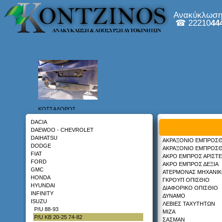
Ανακύκλωση 
☎ 22210
44
ALFA ROMEO
ASIAN MOTORS
AUDI
AUTOBIANCHI
BMW
CHRYSLER
ΚΟΤΣΑΔΟΡΟΣ
CITROEN
DAIHATSU TERIOS 97-06
DACIA
DAEWOO - CHEVROLET
DAIHATSU
ΑΚΡΑΞΟΝΙΟ ΕΜΠΡΟΣΘ
DODGE
ΑΚΡΑΞΟΝΙΟ ΕΜΠΡΟΣΘ
FIAT
ΑΚΡΟ ΕΜΠΡΟΣ ΑΡΙΣΤΕ
FORD
ΑΚΡΟ ΕΜΠΡΟΣ ΔΕΞΙΑ
GMC
ΑΤΕΡΜΟΝΑΣ ΜΗΧΑΝΙ
ΤΕΜΠΕΛΗΣ
HONDA
ΓΚΡΟΥΠ ΟΠΙΣΘΙΟ
FORD MONDEO 00-07
HYUNDAI
ΔΙΑΦΟΡΙΚΟ ΟΠΙΣΘΙΟ
INFINITY
ΔΥΝΑΜΟ
ISUZU
ΛΕΒΙΕΣ ΤΑΧΥΤΗΤΩΝ
P/U 88-93
ΜΙΖΑ
P/U KB 20-25 74-82
ΣΑΣΜΑΝ