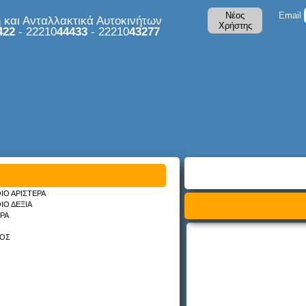
Νέος
Email
και Ανταλλακτικά Αυτοκινήτων
Χρήστης
422
- 22210
44433
- 22210
43277
ΙΟ ΑΡΙΣΤΕΡΑ
ΙΟ ΔΕΞΙΑ
ΡΑ
ΚΟΣ