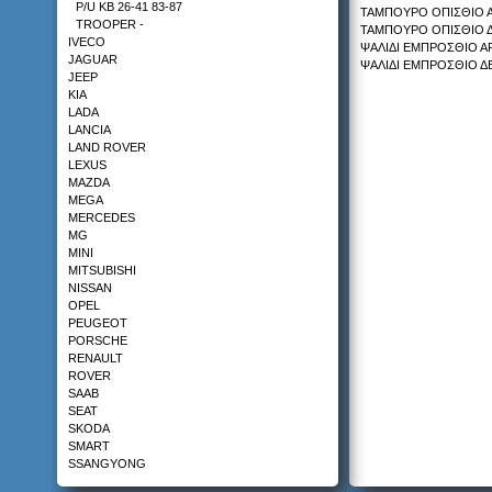
P/U KB 26-41 83-87
ΤΑΜΠΟΥΡΟ ΟΠΙΣΘΙΟ Α
TROOPER -
ΤΑΜΠΟΥΡΟ ΟΠΙΣΘΙΟ Δ
IVECO
ΚΟΤΣΑΔΟΡΟΣ
ΨΑΛΙΔΙ ΕΜΠΡΟΣΘΙΟ Α
JAGUAR
HONDA ACCORD 92-95
ΨΑΛΙΔΙ ΕΜΠΡΟΣΘΙΟ ΔΕ
JEEP
KIA
LADA
LANCIA
LAND ROVER
LEXUS
MAZDA
ΚΟΤΣΑΔΟΡΟΣ
MEGA
KIA SPORTAGE 95-04
MERCEDES
MG
MINI
MITSUBISHI
NISSAN
OPEL
PEUGEOT
ΚΟΤΣΑΔΟΡΟΣ
PORSCHE
MAZDA TRIBUTE 02-
RENAULT
ROVER
SAAB
SEAT
SKODA
SMART
SSANGYONG
SUBARU