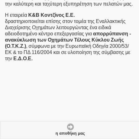
την καλύτερη και ταχύτερη εξυπηρέτηση των πελατών μας.
Η εταιρεία
Κ&Β Κοντζίνος E.Ε.
δραστηριοποιείται επίσης στον τομέα της Eναλλακτικής
Διαχείρισης Οχημάτων λειτουργώντας ένα ειδικά
αδειοδοτημένο κέντρο επεξεργασίας για
απορρύπανση -
ανακύκλωση των Οχημάτων Τέλους Κύκλου Ζωής
(Ο.Τ.Κ.Ζ.)
, σύμφωνα με την Ευρωπαϊκή Οδηγία 2000/53/
ΕΚ & το ΠΔ 116/2004 και σε υλοποίηση της σύμβασης με
την
Ε.Δ.Ο.Ε.
η αποθήκη μας