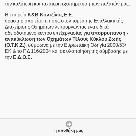
την καλύτερη και ταχύτερη εξυπηρέτηση των πελατών μας.
Η εταιρεία
Κ&Β Κοντζίνος E.Ε.
δραστηριοποιείται επίσης στον τομέα της Eναλλακτικής
Διαχείρισης Οχημάτων λειτουργώντας ένα ειδικά
αδειοδοτημένο κέντρο επεξεργασίας για
απορρύπανση -
ανακύκλωση των Οχημάτων Τέλους Κύκλου Ζωής
(Ο.Τ.Κ.Ζ.)
, σύμφωνα με την Ευρωπαϊκή Οδηγία 2000/53/
ΕΚ & το ΠΔ 116/2004 και σε υλοποίηση της σύμβασης με
την
Ε.Δ.Ο.Ε.
η αποθήκη μας