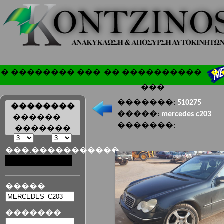
� �������� ���
�� ����������
�
���
�������:
510275
��������
�����:
mercedes c203
������
�������:
�������
���.�����������
�����
�������