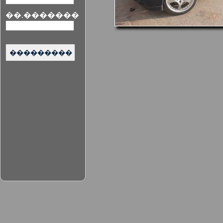
��.�������